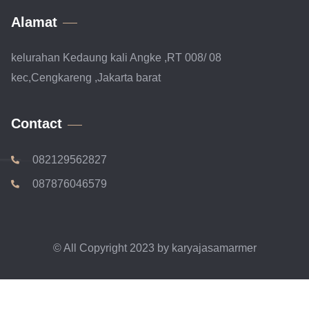
Alamat
kelurahan Kedaung kali Angke ,RT 008/ 08
kec,Cengkareng ,Jakarta barat
Contact
082129562827
087876046579
© All Copyright 2023 by karyajasamarmer